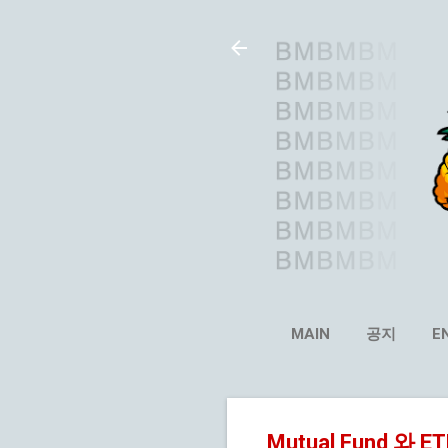
MAIN
공지
E
Mutual Fund 와 