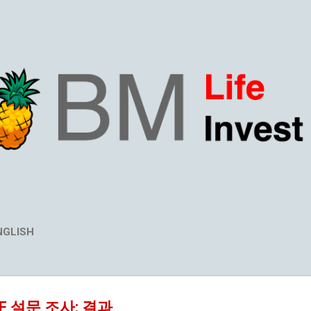
Skip to main content
NGLISH
ETF 설문 조사: 결과